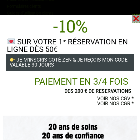
Formulaires
clients
Guides d’utilisation clients
-10%
SUR VOTRE 1ʳᵉ RÉSERVATION EN
LIGNE DÈS 50€
Suivez-nous
JE M’INSCRIS COTÉ ZEN & JE REÇOIS MON CODE
VALABLE 30 JOURS
PAIEMENT EN 3/4 FOIS
DES 200 € DE RESERVATIONS
POSTER UN AVIS
VOIR NOS CGV *
VOIR NOS CGR *
Ce site a été financé par l’Union Européenne dans le cadre du programme
FEDER-FSE+ Réunion dont l’Autorité de gestion est la Région Réunion.
L’Europe s’engage à La Réunion avec le fonds FEDER