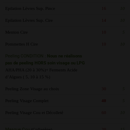
Epilation Lèvres Sup. Pince
16
10
Epilation Lèvres Sup. Cire
14
10
Menton Cire
10
5
Pommettes H Cire
10
10
Peeling CONDITION :
Nous ne réalisons
pas de peeling HORS soin visage ou LPG
AHA/PHA (20 à 30%)+ Ferments Acide
d’Algues ( 5, 10 à 15 %)
Peeling Zone Visage au choix
30
5
Peeling Visage Complet
40
5
Peeling Visage Cou et Décolleté
60
10
Masque Cou
(Collagène)
20
15