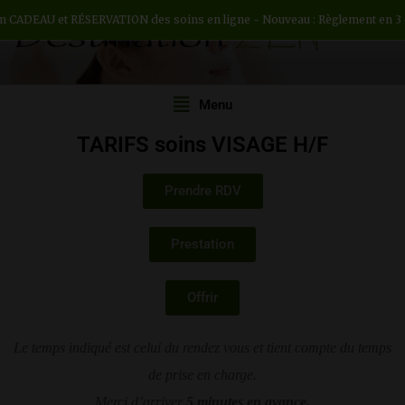
n CADEAU et RÉSERVATION des soins en ligne - Nouveau : Règlement en 3 ou
DESTINATION ZEN
Institut de beauté H/F
Menu
TARIFS soins VISAGE H/F
Prendre RDV
Prestation
Offrir
Le temps indiqué est celui du rendez vous et tient compte du temps
de prise en charge.
Merci d’arriver
5 minutes en avance.