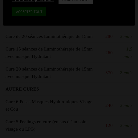
CURES LUMINOTHÉRAPIE
ACCEPTER TOUT
Cure 15 séances de Luminothérapie de 15mn
1,5
200
mois
Cure de 20 séances Luminothérapie de 15mn
280
2 mois
Cure 15 séances de Luminothérapie de 15mn
1,5
260
avec masque Hydratant
mois
Cure 20 séances de Luminothérapie de 15mn
370
2 mois
avec masque Hydratant
AUTRE CURES
Cure 6 Poses Masques Hyaluroniques Visage
240
2 mois
et Cou
Cure 5 Peelings en cure (en sus d ‘un soin
120
2 mois
visage ou LPG)