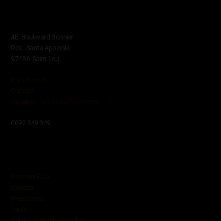
Contact
4E, Boulevard Bonnier
Res. Santa Apolonia
97436 Saint Leu
Plan d’accès
Contact
Horaires – Mode de Paiements
0692 349 349
Conditions
Réserver RDV
Cadeau
Prestations
Tarifs
Paiement en plusieurs fois