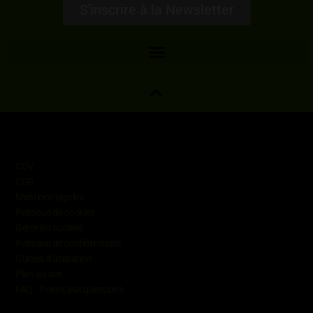
S'inscrire à la Newsletter
Informations
CGV
CGR
Mentions légales
Politique de cookies
Gérer les cookies
Politique de confidentialité
Guides d’utilisation
Plan du site
FAQ : Foires aux questions