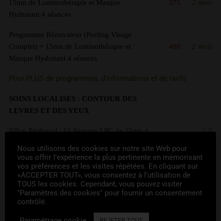
15mn de Luminothérapie et Masque
375
2 mois
Hydratant 4 séances
Programme Rénovateur (Peeling Visage
Complet) + 15mn de Luminothérapie et
480
2 mois
Masque Hydratant 4 séances
Pour PLUS de programmes, d’informations et de tarifs
SOINS LOCALISÉS : CONTOUR DES
LEVRES ET DES YEUX
Sillon Péribucal : 13 Séances LPG de 15mn +
1,5
510
6 Peelings
mois
Nous utilisons des cookies sur notre site Web pour
vous offrir l'expérience la plus pertinente en mémorisant
Poches et Cernes 13 séances LPG de 15mn +
1,5
vos préférences et les visites répétées. En cliquant sur
490
6 Masques Collagènes
«ACCEPTER TOUT», vous consentez à l'utilisation de
mois
TOUS les cookies. Cependant, vous pouvez visiter
"Paramètres des cookies" pour fournir un consentement
Tâches, Acnée, Rides Profondes (Programme
Sur
1 à 3
contrôlé.
LPG + Peeling sur mesure )
Devis
mois
Paramétrage cookie
REJETER TOUT