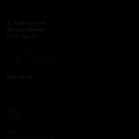
Contact
4E, Boulevard Bonnier
Res. Santa Apolonia
97436 Saint Leu
Plan d’accès
Contact
Horaires – Mode de Paiements
0692 349 349
Conditions
Réserver RDV
Cadeau
Prestations
Tarifs
Paiement en plusieurs fois