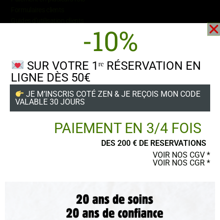
Formulaires
clients
Guides d’utilisation clients
-10%
SUR VOTRE 1ʳᵉ RÉSERVATION EN
LIGNE DÈS 50€
Suivez-nous
JE M’INSCRIS COTÉ ZEN & JE REÇOIS MON CODE
VALABLE 30 JOURS
PAIEMENT EN 3/4 FOIS
DES 200 € DE RESERVATIONS
POSTER UN AVIS
VOIR NOS CGV *
VOIR NOS CGR *
Ce site a été financé par l’Union Européenne dans le cadre du programme
FEDER-FSE+ Réunion dont l’Autorité de gestion est la Région Réunion.
L’Europe s’engage à La Réunion avec le fonds FEDER