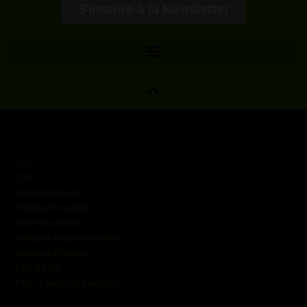
S'inscrire à la Newsletter
Informations
CGV
CGR
Mentions légales
Politique de cookies
Gérer les cookies
Politique de confidentialité
Guides d’utilisation
Plan du site
FAQ : Foires aux questions