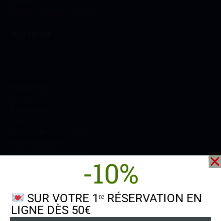
Contact
Horaires – Mode de Paiements
0692 349 349
Conditions
Réserver RDV
Cadeau
Prestations
Tarifs
Paiement en plusieurs fois
Formulaires
clients
Guides d’utilisation clients
-10%
SUR VOTRE 1ʳᵉ RÉSERVATION EN
LIGNE DÈS 50€