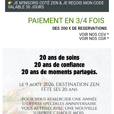
Suivez-nous
JE M’INSCRIS COTÉ ZEN & JE REÇOIS MON CODE
VALABLE 30 JOURS
PAIEMENT EN 3/4 FOIS
DES 200 € DE RESERVATIONS
POSTER UN AVIS
VOIR NOS CGV *
VOIR NOS CGR *
Ce site a été financé par l’Union Européenne dans le cadre du programme
FEDER-FSE+ Réunion dont l’Autorité de gestion est la Région Réunion.
L’Europe s’engage à La Réunion avec le fonds FEDER