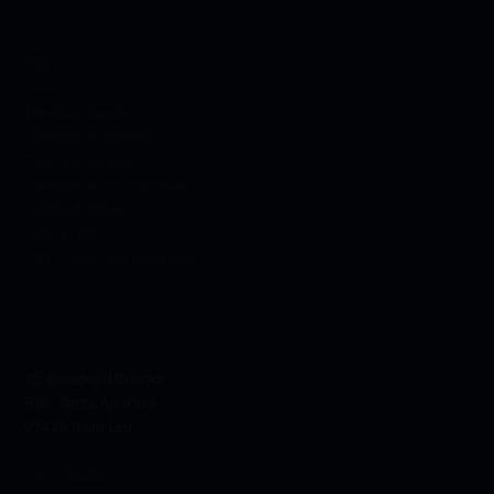
Informations
CGV
CGR
Mentions légales
Politique de cookies
Gérer les cookies
Politique de confidentialité
Guides d’utilisation
Plan du site
FAQ : Foires aux questions
Contact
4E, Boulevard Bonnier
Res. Santa Apolonia
97436 Saint Leu
Plan d’accès