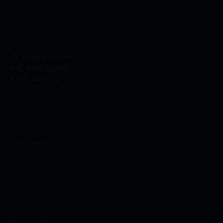
FAQ : Foires aux questions
Contact
4E, Boulevard Bonnier
Res. Santa Apolonia
97436 Saint Leu
Plan d’accès
Contact
Horaires – Mode de Paiements
0692 349 349
Conditions
Réserver RDV
Cadeau
Prestations