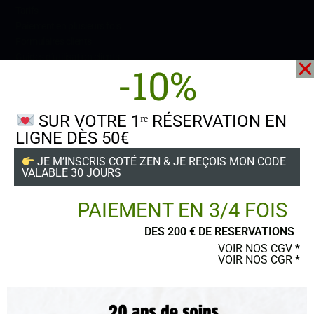
Tarifs
Paiement en plusieurs fois
Formulaires
clients
Guides d’utilisation clients
-10%
SUR VOTRE 1ʳᵉ RÉSERVATION EN
LIGNE DÈS 50€
Suivez-nous
JE M’INSCRIS COTÉ ZEN & JE REÇOIS MON CODE
VALABLE 30 JOURS
PAIEMENT EN 3/4 FOIS
DES 200 € DE RESERVATIONS
POSTER UN AVIS
VOIR NOS CGV *
VOIR NOS CGR *
Ce site a été financé par l’Union Européenne dans le cadre du programme