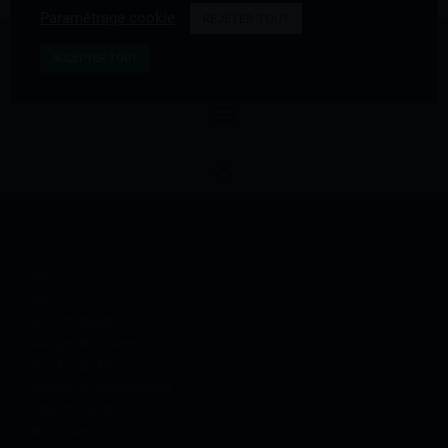
Paramétrage cookie
REJETER TOUT
S'inscrire à la Newsletter
ACCEPTER TOUT
Informations
CGV
CGR
Mentions légales
Politique de cookies
Gérer les cookies
Politique de confidentialité
Guides d’utilisation
Plan du site