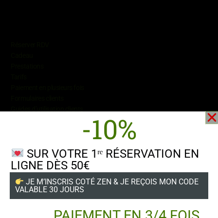
Conditions
Réserver RDV
Cadeau
Prestations
Tarifs
Paiement en plusieurs fois
Formulaires
clients
Guides d’utilisation clients
-10%
SUR VOTRE 1ʳᵉ RÉSERVATION EN
LIGNE DÈS 50€
Suivez-nous
JE M’INSCRIS COTÉ ZEN & JE REÇOIS MON CODE
VALABLE 30 JOURS
PAIEMENT EN 3/4 FOIS