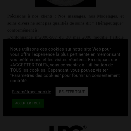
Précisions à nos clients : Nos massages, nos Modelages, et
soins divers ne sont pas qualifiés de soins dit ” Thérapeutique”
conformément à :
L’ordonnance n°2008-507 du 30 mai 2008 modifie l’article
L4321-8 du Code de Santé Publique.
Nous utilisons des cookies sur notre site Web pour
La loi n°96-603 du 5 juillet 1996 modifiée le 4 mars 2010,
vous offrir l'expérience la plus pertinente en mémorisant
vos préférences et les visites répétées. En cliquant sur
en savoir plus : Loi et Réglementations
«ACCEPTER TOUT», vous consentez à l'utilisation de
TOUS les cookies. Cependant, vous pouvez visiter
"Paramètres des cookies" pour fournir un consentement
contrôlé.
Paramétrage cookie
REJETER TOUT
ACCEPTER TOUT