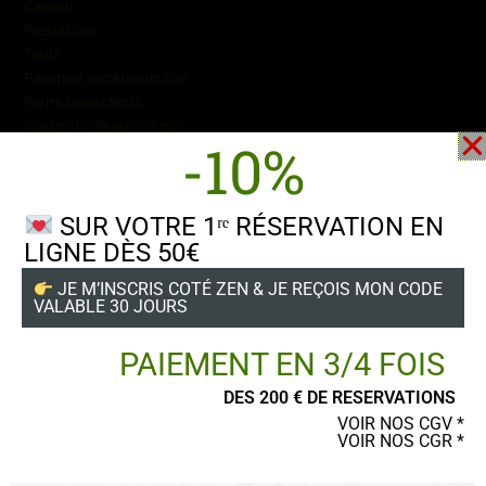
Cadeau
Prestations
Tarifs
Paiement en plusieurs fois
Formulaires
clients
Guides d’utilisation clients
-10%
SUR VOTRE 1ʳᵉ RÉSERVATION EN
LIGNE DÈS 50€
Suivez-nous
JE M’INSCRIS COTÉ ZEN & JE REÇOIS MON CODE
VALABLE 30 JOURS
PAIEMENT EN 3/4 FOIS
DES 200 € DE RESERVATIONS
POSTER UN AVIS
VOIR NOS CGV *
VOIR NOS CGR *