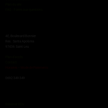
Plan du site
FAQ : Foires aux questions
Contact
4E, Boulevard Bonnier
Res. Santa Apolonia
97436 Saint Leu
Plan d’accès
Contact
Horaires – Mode de Paiements
0692 349 349
Conditions
Réserver RDV