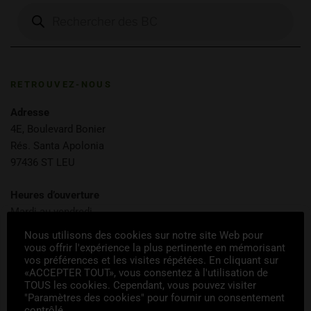
RETROUVEZ-NOUS
Adresse
4E, Boulevard Bonier
Rés. Santa Apolonia
97436 ST LEU
Heures d’ouverture
Mardi au vendredi
9h00 12h00 – 14h00 18h00
Nous utilisons des cookies sur notre site Web pour
Samedi 9h00 13h00
vous offrir l'expérience la plus pertinente en mémorisant
vos préférences et les visites répétées. En cliquant sur
«ACCEPTER TOUT», vous consentez à l'utilisation de
Règlements
TOUS les cookies. Cependant, vous pouvez visiter
Internet :
CB ou Virement
"Paramètres des cookies" pour fournir un consentement
contrôlé.
Magasin :
Espèces ou