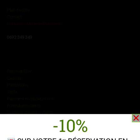
Plan d’accès
Contact
Horaires – Mode de Paiements
0692 349 349
Conditions
Réserver RDV
Cadeau
Prestations
Tarifs
Paiement en plusieurs fois
Formulaires
clients
Guides d’utilisation clients
-10%