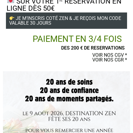
SUR VOTRE 1ʳᵉ RÉSERVATION EN
LIGNE DÈS 50€
Suivez-nous
JE M’INSCRIS COTÉ ZEN & JE REÇOIS MON CODE
VALABLE 30 JOURS
PAIEMENT EN 3/4 FOIS
DES 200 € DE RESERVATIONS
POSTER UN AVIS
VOIR NOS CGV *
VOIR NOS CGR *
Ce site a été financé par l’Union Européenne dans le cadre du programme
FEDER-FSE+ Réunion dont l’Autorité de gestion est la Région Réunion.
L’Europe s’engage à La Réunion avec le fonds FEDER