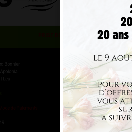
PRISE DE RENDEZ-VOUS
OFFRIR
Conditions
rd Bonnier
Réserver RDV
 Apolonia
Cadeau
t Leu
Prestations
Tarifs
s
Paiement en plusieurs fois
Formulaires
clients
 Mode de Paiements
Guides d’utilisation clients
49