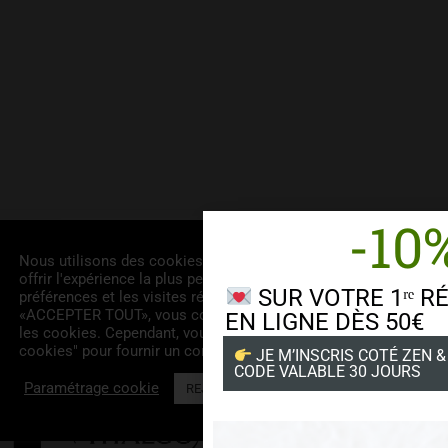
-10
Nous utilisons des cookies sur notre site Web pour vous
offrir l'expérience la plus pertinente en mémorisant vos
SUR VOTRE 1ʳᵉ R
préférences et les visites répétées. En cliquant sur
«ACCEPTER TOUT», vous consentez à l'utilisation de TOUS
EN LIGNE DÈS 50€
les cookies. Cependant, vous pouvez visiter "Paramètres des
cookies" pour fournir un consentement contrôlé.
JE M’INSCRIS COTÉ ZEN &
CODE VALABLE 30 JOURS
Paramétrage cookie
REJETER TOUT
ACCEPTER TOUT