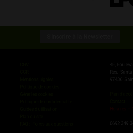
S'inscrire à la Newsletter
Informations
Contact
CGV
4E, Bouleva
CGR
Res. Santa
Mentions légales
97436 Sain
Politique de cookies
Plan d’accè
Gérer les cookies
Contact
Politique de confidentialité
Horaires –
Guides d’utilisation
Plan du site
0692 349 3
FAQ : Foires aux questions