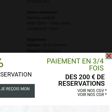
97436 ST LEU
Heures d’ouverture
Mardi au vendredi
9h00 12h00 – 14h00 18h00
Samedi 9h00 13h00
Règlements
Internet :
CB ou Virement
Magasin :
Espèces ou
%
Virement INSTANTANÉ
PAIEMENT EN 3/4
FOIS
pas de CB en magasin
ÉSERVATION
DES 200 € DE
RESERVATIONS
 JE REÇOIS MON
VOIR NOS CGV *
VOIR NOS CGR *