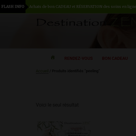
FLASH INFO
Achats de bon CADEAU et RÉSERVATION des soins en ligne -
DESTINATION ZE
Institut de beauté H/F
RENDEZ-VOUS
BON CADEAU
ACCUEIL
Accueil
/ Produits identifiés “peeling”
Voici le seul résultat