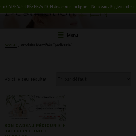
ADEAU et RÉSERVATION des soins en ligne - Nouveau : Règlement en 3 ou 4 
DESTINATION ZEN
Institut de beauté H/F
Menu
Accueil
/ Produits identifiés “pedicurie”
Voici le seul résultat
BON CADEAU PÉDICURIE +
CALLUSPEELING +