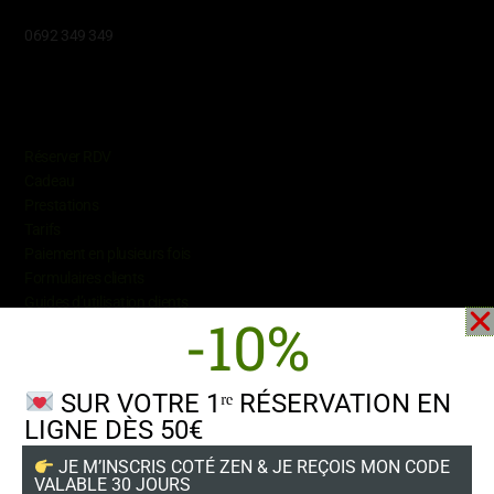
0692 349 349
Conditions
Réserver RDV
Cadeau
Prestations
Tarifs
Paiement en plusieurs fois
Formulaires
clients
Guides d’utilisation clients
-10%
SUR VOTRE 1ʳᵉ RÉSERVATION EN
LIGNE DÈS 50€
Suivez-nous
JE M’INSCRIS COTÉ ZEN & JE REÇOIS MON CODE
VALABLE 30 JOURS