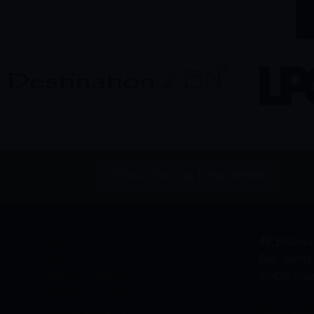
S'inscrire à la Newsletter
Informations
Contact
CGV
4E, Bouleva
CGR
Res. Santa
Mentions légales
97436 Sain
Politique de cookies
Plan d’accè
Gérer les cookies