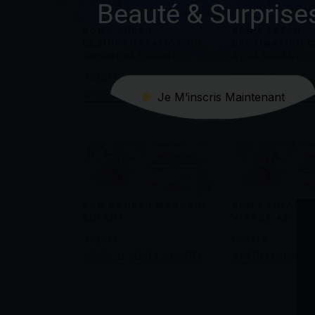
Beauté & Surprise
BON CADEAU
BON CADEAU
DESINCRUSTATION DU
DESTINATION 
DOS ADOLESCENT
ADOLESCENT
99,00
€
105,00
€
APERCU
VOIR LA CARTE
APERCU
VOIR L
Je M’inscris Maintenant
BON CADEAU MASSAGE
BON CADEAU S
ENFANT
VISAGE ADOLE
35,00
€
60,00
€
APERCU
VOIR LA CARTE
APERCU
VOIR L