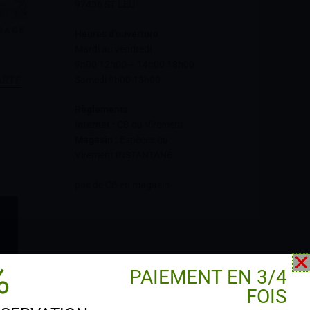
97436 ST LEU
SAGE
Heures d’ouverture
Mardi au vendredi
9h00 12h00 – 14h00 18h00
ARTE
Samedi 9h00 13h00
Règlements
Internet :
CB ou Virement
Magasin :
Espèces ou
Virement INSTANTANÉ
pas de CB en magasin
%
PAIEMENT EN 3/4
FOIS