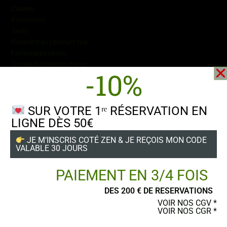
Cadeau
Prestations
Tarifs
Paiement en plusieurs fois
Formulaires
clients
Guides d’utilisation clients
-10%
SUR VOTRE 1ʳᵉ RÉSERVATION EN
LIGNE DÈS 50€
Suivez-nous
JE M’INSCRIS COTÉ ZEN & JE REÇOIS MON CODE
VALABLE 30 JOURS
PAIEMENT EN 3/4 FOIS
DES 200 € DE RESERVATIONS
POSTER UN AVIS
VOIR NOS CGV *
VOIR NOS CGR *