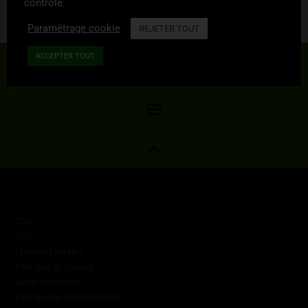
contrôlé.
Paramétrage cookie
REJETER TOUT
ACCEPTER TOUT
S'inscrire à la Newsletter
Informations
CGV
CGR
Mentions légales
Politique de cookies
Gérer les cookies
Politique de confidentialité