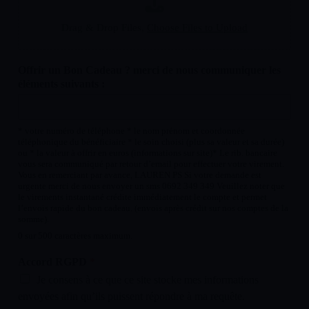
Drag & Drop Files,
Choose Files to Upload
Offrir un Bon Cadeau ? merci de nous communiquer les
éléments suivants :
* votre numéro de téléphone * le nom prénom et coordonnée
téléphonique du bénéficiaire * le soin choisi (plus sa valeur et sa durée)
ou * la valeur à offrir en euros (informations sur site)* Le rib. bancaire
vous sera communiqué par retour d’email pour effectuer votre virement.
Vous en remerciant par avance, LAUREN PS Si votre demande est
urgente merci de nous envoyer un sms 0692 349 349 Veuillez noter que
le virements instantané crédite immédiatement le compte et permet
l’envois rapide du bon cadeau. (envois après crédit sur nos comptes de la
somme).
0 sur 500 caractères maximum.
Accord RGPD
*
Je consens à ce que ce site stocke mes informations
envoyées afin qu’ils puissent répondre à ma requête.