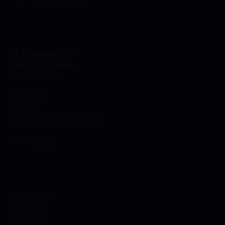
Contact
4E, Boulevard Bonnier
Res. Santa Apolonia
97436 Saint Leu
Plan d’accès
Contact
Horaires – Mode de Paiements
0692 349 349
Conditions
Réserver RDV
Cadeau
Prestations