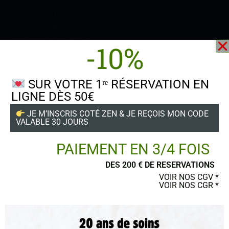
Tarifs
Paiement en plusieurs fois
Formulaires
clients
Guides d’utilisation clients
-10%
SUR VOTRE 1ʳᵉ RÉSERVATION EN
LIGNE DÈS 50€
Suivez-nous
JE M’INSCRIS COTÉ ZEN & JE REÇOIS MON CODE
VALABLE 30 JOURS
PAIEMENT EN 3/4 FOIS
DES 200 € DE RESERVATIONS
POSTER UN AVIS
VOIR NOS CGV *
VOIR NOS CGR *
Ce site a été financé par l’Union Européenne dans le cadre du programme