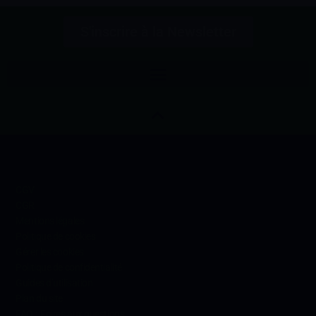
S'inscrire à la Newsletter
Informations
CGV
CGR
Mentions légales
Politique de cookies
Gérer les cookies
Politique de confidentialité
Guides d’utilisation
Plan du site
FAQ : Foires aux questions