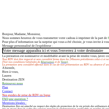
Bonjour, Madame, Monsieur,
Nous sommes heureux de vous transmettre votre cadeau à imprimer de la part de
Pour plus d’information sur la surprise qui vous a été choisie, je vous invite à vou
Message personnalisé de l'expéditeur :
Votre message apparaîtra ici et vous l'enverrez à votre destinataire
La prestation est nominative et modifiable avant la prise de rendez vous, (avec co
Tout RDV doit être respecté et sera considéré ferme dans les 24heures précédentes celui-ci et ne
(Voir nos conditions Générales de
Réservation
et de
Vente)
.
La prestation sera considéré effectué dans le cas de non présentation au RDV ou absence d' an
A bientôt,
Bien à vous,
Lauren
Destination ZEN
Retrouvez nous
Plan
Contact
Nos guides de prise de RDV en ligne
FAQ une question ?
Mentions légales :
Destination Zen est attaché au respect des règles de protection de la vie privée des utilisateurs
mis en œuvre dans le cadre des services respecte la réglementation applicable en matière de prot